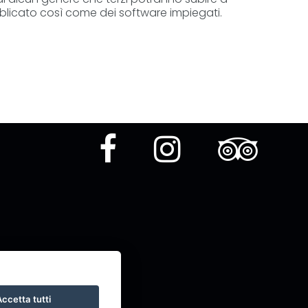
blicato così come dei software impiegati.
ccetta tutti