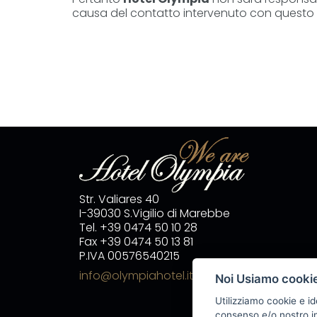
causa del contatto intervenuto con questo s
Str. Valiares 40
I-39030 S.Vigilio di Marebbe
Tel. +39 0474 50 10 28
Fax +39 0474 50 13 81
P.IVA 00576540215
info@olympiahotel.it
Noi Usiamo cooki
Utilizziamo cookie e id
consenso e/o nostro in