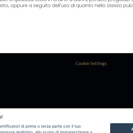
ito, oppure a seguito dell'uso di quanto nello stesso pub
Cookie Settings
e!
entificatori di prima o terza parte con il tuo
A
teresse legittimo, allo scopo di immagazzinare o