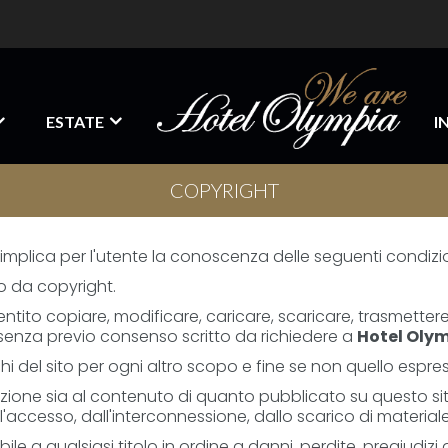
ESTATE
I
COPYRIGHT
implica per l'utente la conoscenza delle seguenti condizio
to da copyright.
to copiare, modificare, caricare, scaricare, trasmettere, 
, senza previo consenso scritto da richiedere a
Hotel Olym
hi del sito per ogni altro scopo e fine se non quello espr
zione sia al contenuto di quanto pubblicato su questo sito
l'accesso, dall'interconnessione, dallo scarico di materia
e a qualsiasi titolo in ordine a danni, perdite, pregiudizi