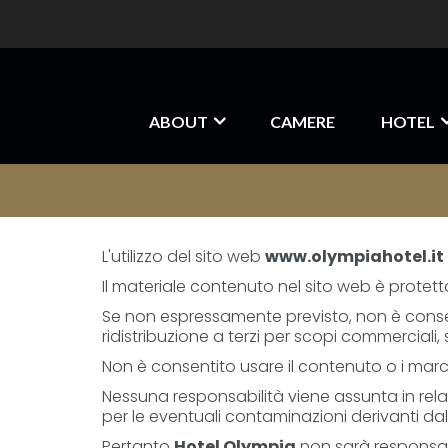
ABOUT
CAMERE
HOTEL
L'utilizzo del sito web
www.olympiahotel.it
Il materiale contenuto nel sito web è protet
Se non espressamente previsto, non è consenti
ridistribuzione a terzi per scopi commerciali
Non è consentito usare il contenuto o i marc
Nessuna responsabilità viene assunta in rela
per le eventuali contaminazioni derivanti dal
Pertanto
Hotel Olympia
non sarà responsabil