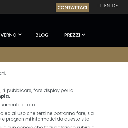
IT
EN
DE
CONTATTACI
NVERNO
BLOG
PREZZI
ni.
ri-pubblicare, fare display per la
pia.
essamente citato.
 ed all'uso che terzi ne potranno fare, sia
le e programmi informatici da questo sito.
 di alcun genere che terzi potranno subire a