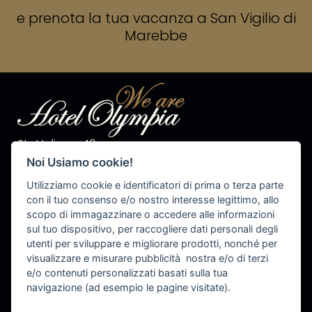
e prenota la tua vacanza a San Vigilio di
Marebbe
Str. Valiares 40
I-39030 S.Vigilio di Marebbe
Noi Usiamo cookie!
Tel. +39 0474 50 10 28
Fax +39 0474 50 13 81
Utilizziamo cookie e identificatori di prima o terza parte
P.IVA 00576540215
con il tuo consenso e/o nostro interesse legittimo, allo
scopo di immagazzinare o accedere alle informazioni
info@olympiahotel.it
sul tuo dispositivo, per raccogliere dati personali degli
utenti per sviluppare e migliorare prodotti, nonché per
visualizzare e misurare pubblicità nostra e/o di terzi
e/o contenuti personalizzati basati sulla tua
Cookie Settings
navigazione (ad esempio le pagine visitate).