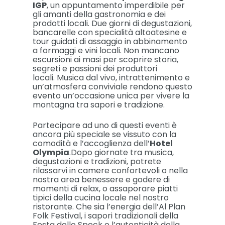
IGP
, un appuntamento imperdibile per
gli amanti della gastronomia e dei
prodotti locali. Due giorni di degustazioni,
bancarelle con specialità altoatesine e
tour guidati di assaggio in abbinamento
a formaggi e vini locali. Non mancano
escursioni ai masi per scoprire storia,
segreti e passioni dei produttori
locali. Musica dal vivo, intrattenimento e
un’atmosfera conviviale rendono questo
evento un’occasione unica per vivere la
montagna tra sapori e tradizione.
Partecipare ad uno di questi eventi è
ancora più speciale se vissuto con la
comodità e l’accoglienza dell’
Hotel
Olympia
.Dopo giornate tra musica,
degustazioni e tradizioni, potrete
rilassarvi in camere confortevoli o nella
nostra area benessere e godere di
momenti di relax, o assaporare piatti
tipici della cucina locale nel nostro
ristorante. Che sia l’energia dell’Al Plan
Folk Festival, i sapori tradizionali della
Festa dello Speck o l’autenticità della