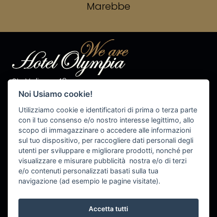
Marebbe
Str. Valiares 40
I-39030 S.Vigilio di Marebbe
Noi Usiamo cookie!
Tel. +39 0474 50 10 28
Fax +39 0474 50 13 81
Utilizziamo cookie e identificatori di prima o terza parte
P.IVA 00576540215
con il tuo consenso e/o nostro interesse legittimo, allo
scopo di immagazzinare o accedere alle informazioni
info@olympiahotel.it
sul tuo dispositivo, per raccogliere dati personali degli
utenti per sviluppare e migliorare prodotti, nonché per
visualizzare e misurare pubblicità nostra e/o di terzi
e/o contenuti personalizzati basati sulla tua
Cookie Settings
navigazione (ad esempio le pagine visitate).
Accetta tutti