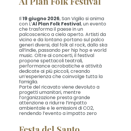
Al Plan Folk Festival
Il
19 giugno 2026
, San Vigilio si anima
con L’
Al Plan Folk Festival
, un evento
che trasforma il paese in un
palcoscenico a cielo aperto. Artisti da
vicino e da lontano portano sul palco
generi diversi, dal folk al rock, dallo ska
all’indie, passando per hip hop e world
music. Oltre ai concerti, il festival
propone spettacoli teatrali,
performance acrobatiche e attività
dedicate ai più piccoli, creando
un’esperienza che coinvolge tutta la
famiglia.
Parte del ricavato viene devoluto a
progetti umanitari, mentre
l’organizzazione presta grande
attenzione a ridurre l’impatto
ambientale e le emissioni di CO2,
rendendo l’evento a impatto zero
Festa del Santo