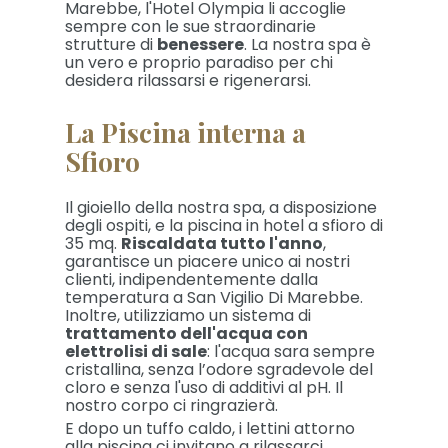
Marebbe, l'Hotel Olympia li accoglie
sempre con le sue straordinarie
strutture di
benessere
. La nostra spa è
un vero e proprio paradiso per chi
desidera rilassarsi e rigenerarsi.
La Piscina interna a
Sfioro
Il gioiello della nostra spa, a disposizione
degli ospiti, e la piscina in hotel a sfioro di
35 mq.
Riscaldata tutto l'anno
,
garantisce un piacere unico ai nostri
clienti, indipendentemente dalla
temperatura a San Vigilio Di Marebbe.
Inoltre, utilizziamo un sistema di
trattamento dell'acqua con
elettrolisi di sale
: l'acqua sara sempre
cristallina, senza l’odore sgradevole del
cloro e senza l'uso di additivi al pH. Il
nostro corpo ci ringrazierà.
E dopo un tuffo caldo, i lettini attorno
alla piscina ci invitano a rilassarci