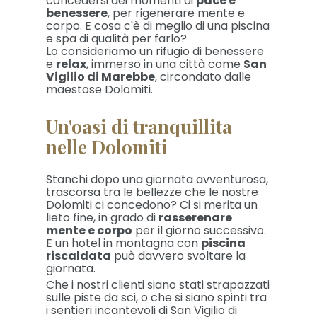
concedersi dei momenti di
pace e
benessere
, per rigenerare mente e
corpo. E cosa c'è di meglio di una piscina
e spa di qualità per farlo?
Lo consideriamo un rifugio di benessere
e
relax
, immerso in una città come
San
Vigilio di Marebbe
, circondato dalle
maestose Dolomiti.
Un'oasi di tranquillita
nelle Dolomiti
Stanchi dopo una giornata avventurosa,
trascorsa tra le bellezze che le nostre
Dolomiti ci concedono? Ci si merita un
lieto fine, in grado di
rasserenare
mente e corpo
per il giorno successivo.
E un hotel in montagna con
piscina
riscaldata
può davvero svoltare la
giornata.
Che i nostri clienti siano stati strapazzati
sulle piste da sci, o che si siano spinti tra
i sentieri incantevoli di San Vigilio di