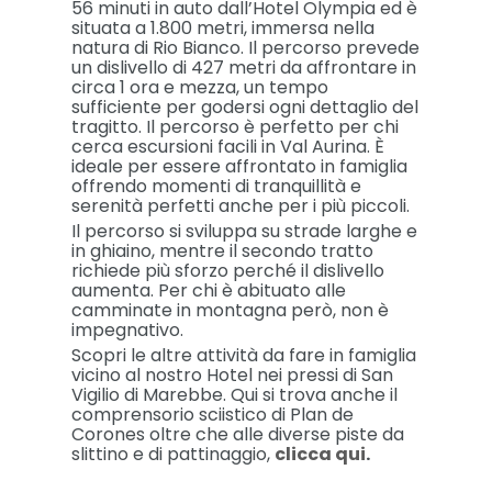
56 minuti in auto dall’Hotel Olympia ed è
situata a 1.800 metri, immersa nella
natura di Rio Bianco. Il percorso prevede
un dislivello di 427 metri da affrontare in
circa 1 ora e mezza, un tempo
sufficiente per godersi ogni dettaglio del
tragitto. Il percorso è perfetto per chi
cerca escursioni facili in Val Aurina. È
ideale per essere affrontato in famiglia
offrendo momenti di tranquillità e
serenità perfetti anche per i più piccoli.
Il percorso si sviluppa su strade larghe e
in ghiaino, mentre il secondo tratto
richiede più sforzo perché il dislivello
aumenta. Per chi è abituato alle
camminate in montagna però, non è
impegnativo.
Scopri le altre attività da fare in famiglia
vicino al nostro Hotel nei pressi di San
Vigilio di Marebbe. Qui si trova anche il
comprensorio sciistico di Plan de
Corones oltre che alle diverse piste da
slittino e di pattinaggio,
clicca qui
.