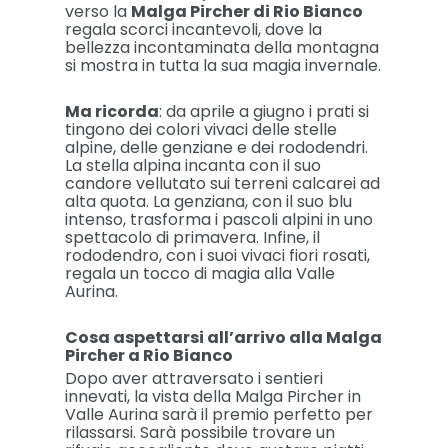
verso la
Malga Pircher di Rio Bianco
regala scorci incantevoli, dove la
bellezza incontaminata della montagna
si mostra in tutta la sua magia invernale.
Ma ricorda
: da aprile a giugno i prati si
tingono dei colori vivaci delle stelle
alpine, delle genziane e dei rododendri.
La stella alpina incanta con il suo
candore vellutato sui terreni calcarei ad
alta quota. La genziana, con il suo blu
intenso, trasforma i pascoli alpini in uno
spettacolo di primavera. Infine, il
rododendro, con i suoi vivaci fiori rosati,
regala un tocco di magia alla Valle
Aurina.
Cosa aspettarsi all’arrivo alla Malga
Pircher a Rio Bianco
Dopo aver attraversato i sentieri
innevati, la vista della Malga Pircher in
Valle Aurina sarà il premio perfetto per
rilassarsi. Sarà possibile trovare un