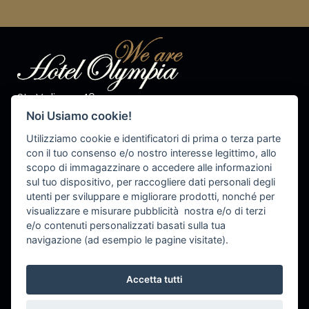
Str. Valiares 40
I-39030 S.Vigilio di Marebbe
Noi Usiamo cookie!
Tel. +39 0474 50 10 28
Fax +39 0474 50 13 81
Utilizziamo cookie e identificatori di prima o terza parte
P.IVA 00576540215
con il tuo consenso e/o nostro interesse legittimo, allo
scopo di immagazzinare o accedere alle informazioni
info@olympiahotel.it
sul tuo dispositivo, per raccogliere dati personali degli
utenti per sviluppare e migliorare prodotti, nonché per
visualizzare e misurare pubblicità nostra e/o di terzi
e/o contenuti personalizzati basati sulla tua
Cookie Settings
navigazione (ad esempio le pagine visitate).
Accetta tutti