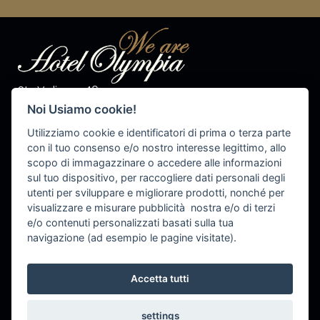
Str. Valiares 40
I-39030 S.Vigilio di Marebbe
Noi Usiamo cookie!
Tel. +39 0474 50 10 28
Fax +39 0474 50 13 81
Utilizziamo cookie e identificatori di prima o terza parte
P.IVA 00576540215
con il tuo consenso e/o nostro interesse legittimo, allo
scopo di immagazzinare o accedere alle informazioni
info@olympiahotel.it
sul tuo dispositivo, per raccogliere dati personali degli
utenti per sviluppare e migliorare prodotti, nonché per
visualizzare e misurare pubblicità nostra e/o di terzi
e/o contenuti personalizzati basati sulla tua
Cookie Settings
navigazione (ad esempio le pagine visitate).
Accetta tutti
settings