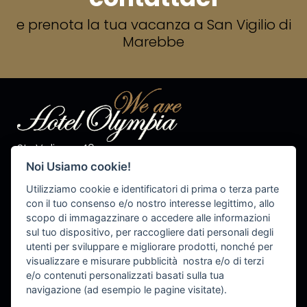
e prenota la tua vacanza a San Vigilio di
Marebbe
Str. Valiares 40
I-39030 S.Vigilio di Marebbe
Noi Usiamo cookie!
Tel. +39 0474 50 10 28
Fax +39 0474 50 13 81
Utilizziamo cookie e identificatori di prima o terza parte
P.IVA 00576540215
con il tuo consenso e/o nostro interesse legittimo, allo
scopo di immagazzinare o accedere alle informazioni
info@olympiahotel.it
sul tuo dispositivo, per raccogliere dati personali degli
utenti per sviluppare e migliorare prodotti, nonché per
visualizzare e misurare pubblicità nostra e/o di terzi
e/o contenuti personalizzati basati sulla tua
Cookie Settings
navigazione (ad esempio le pagine visitate).