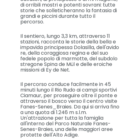
di orribili mostri e potenti sovrani: tutte
storie che solleticheranno la fantasia di
grandi e piccini durante tutto il
percorso.
Il sentiero, lungo 3,3 km, attraverso 11
stazioni, racconta le storie della bella e
impavida principessa Dolasilla, dell'avido
re, della coraggiosa regina e del suo
fedele popolo di marmotte, del subdolo
stregone Spina de Mül e delle eroiche
missioni di Ey de Net.
Il percorso conduce facilmente in 45
minuti lungo il Rio Rudo ai campi sportivi
Ciamaur, per proseguire oltre il ponte e
attraverso il bosco verso il centro visite
Fanes-Senes_Braies. Da qui si arriva fino
a una quota di 1.246 m s.l.m.
Un'attrazione per tutta la famiglia
all'interno del Parco Naturale Fanes-
Senes-Braies, una delle maggiori aree
protette dell'Alto Adige.