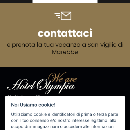
contattaci
e prenota la tua vacanza a San Vigilio di
Marebbe
Str. Valiares 40
I-39030 S.Vigilio di Marebbe
Noi Usiamo cookie!
Tel. +39 0474 50 10 28
Fax +39 0474 50 13 81
Utilizziamo cookie e identificatori di prima o terza parte
P.IVA 00576540215
con il tuo consenso e/o nostro interesse legittimo, allo
scopo di immagazzinare o accedere alle informazioni
info@olympiahotel.it