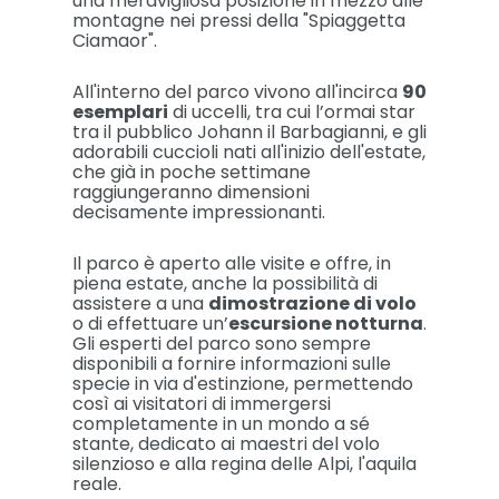
una meravigliosa posizione in mezzo alle
montagne nei pressi della "Spiaggetta
Ciamaor".
All'interno del parco vivono all'incirca
90
esemplari
di uccelli, tra cui l’ormai star
tra il pubblico Johann il Barbagianni, e gli
adorabili cuccioli nati all'inizio dell'estate,
che già in poche settimane
raggiungeranno dimensioni
decisamente impressionanti.
Il parco è aperto alle visite e offre, in
piena estate, anche la possibilità di
assistere a una
dimostrazione di volo
o di effettuare un’
escursione notturna
.
Gli esperti del parco sono sempre
disponibili a fornire informazioni sulle
specie in via d'estinzione, permettendo
così ai visitatori di immergersi
completamente in un mondo a sé
stante, dedicato ai maestri del volo
silenzioso e alla regina delle Alpi, l'aquila
reale.