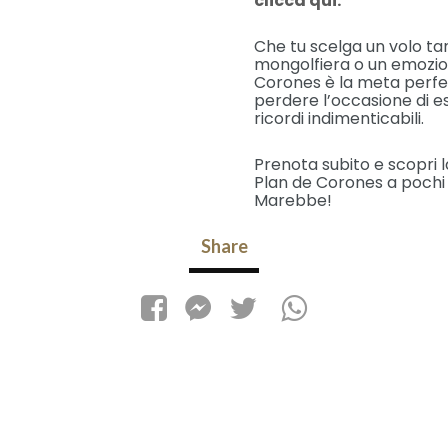
clicca qui.
Che tu scelga un volo ta
mongolfiera o un emozion
Corones è la meta perfet
perdere l’occasione di es
ricordi indimenticabili.
Prenota subito e scopri l
Plan de Corones a pochi m
Marebbe!
Share