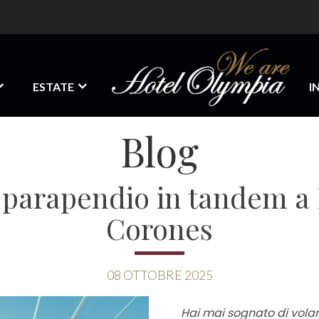
ESTATE
I
Blog
 parapendio in tandem a
Corones
08
OTTOBRE
2025
Hai mai sognato di vola