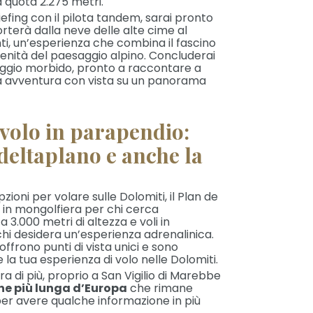
a quota 2.275 metri.
efing con il pilota tandem, sarai pronto
porterà dalla neve delle alte cime al
ti, un’esperienza che combina il fascino
renità del paesaggio alpino. Concluderai
raggio morbido, pronto a raccontare a
ia avventura con vista su un panorama
 volo in parapendio:
deltaplano e anche la
zioni per volare sulle Dolomiti, il Plan de
 in mongolfiera per chi cerca
 3.000 metri di altezza e voli in
chi desidera un’esperienza adrenalinica.
ffrono punti di vista unici e sono
la tua esperienza di volo nelle Dolomiti.
a di più, proprio a San Vigilio di Marebbe
ine più lunga d’Europa
che rimane
per avere qualche informazione in più