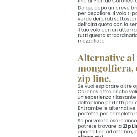
fino al Plan de Corones, 
Da qui, dopo un breve bri
per decollare. Il volo ti 
verde dei prati sottostan
dell’alta quota con la se
il tuo volo con un atter
tutti questa straordinar
mozzafiato.
Alternative al
mongolfiera, 
zip line.
Se vuoi esplorare altre op
Corones offre anche voli
un’esperienza rilassante a
deltaplano perfetti per 
Entrambe le alternative o
perfette per completare 
Se poi volete osare ancor
potrete trovare la
Zip L
aperta fino ad ottobre, 