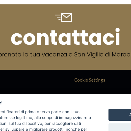
contattaci
prenota la tua vacanza a San Vigilio di Mare
Cookie Settings
e!
entificatori di prima o terza parte con il tuo
A
teresse legittimo, allo scopo di immagazzinare o
oni sul tuo dispositivo, per raccogliere dati
per sviluppare e migliorare prodotti, nonché per