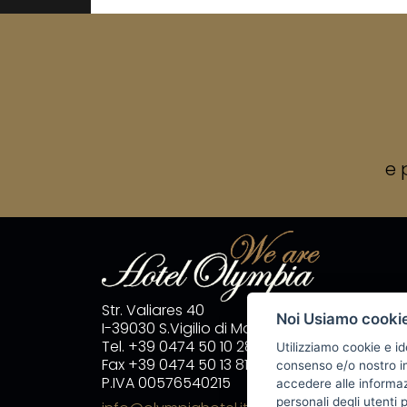
e 
Str. Valiares 40
Noi Usiamo cooki
I-39030 S.Vigilio di Marebbe
Tel. +39 0474 50 10 28
Utilizziamo cookie e id
Fax +39 0474 50 13 81
consenso e/o nostro in
P.IVA 00576540215
accedere alle informazi
personali degli utenti 