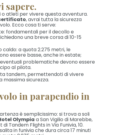
i sapere.
 o atleti per vivere questa avventura.
ertificato
, avrai tutta la sicurezza
volo. Ecco cosa ti serve:
 fondamentali per il decollo e
 richiedono una breve corsa di 10-15
aldo: a quota 2.275 metri, le
no essere basse, anche in estate;
eventuali problematiche devono essere
ipo al pilota.
pilota tandem, permettendoti di vivere
la massima sicurezza.
 volo in parapendio in
artenza è semplicissimo: si trova a soli
’Hotel Olympia
a San Vigilio di Marebbe,
 di Tandem Flights in Via Funivia, 10.
 salita in funivia che dura circa 17 minuti