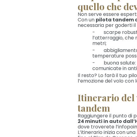
quello che dev
Non serve essere esperti
Con un
pilota tandem c
necessaria per goderti il 
- scarpe robuste:
l’atterraggio, che
metri;
- abbigliamento c
temperature posso
- buona salute: 
comunicate in antic
Il resto? Lo farà il tuo 
l’emozione del volo con 
Itinerario del
tandem
Raggiungere il punto di p
24 minuti in auto dall
dove troverete l’infopoint
L’itinerario inizia con una