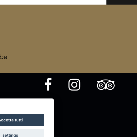
bbe
ccetta tutti
settings