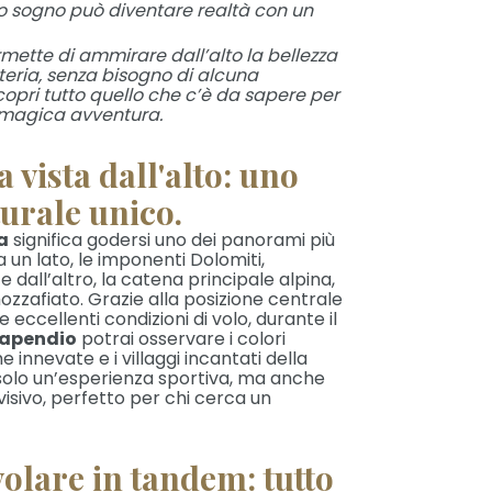
tuo sogno può diventare realtà con un
mette di ammirare dall’alto la bellezza
teria, senza bisogno di alcuna
opri tutto quello che c’è da sapere per
 magica avventura.
a vista dall'alto: uno
urale unico.
a
significa godersi uno dei panorami più
 un lato, le imponenti Dolomiti,
 dall’altro, la catena principale alpina,
zafiato. Grazie alla posizione centrale
 eccellenti condizioni di volo, durante il
rapendio
potrai osservare i colori
e innevate e i villaggi incantati della
 solo un’esperienza sportiva, ma anche
isivo, perfetto per chi cerca un
volare in tandem: tutto