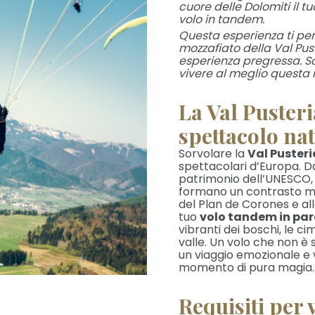
cuore delle Dolomiti il 
volo in tandem.
Questa esperienza ti per
mozzafiato della Val Pus
esperienza pregressa. Sc
vivere al meglio questa
La Val Pusteri
spettacolo nat
Sorvolare la
Val Pusteri
spettacolari d’Europa. Da
patrimonio dell’UNESCO, e
formano un contrasto moz
del Plan de Corones e alle
tuo
volo tandem in pa
vibranti dei boschi, le cim
valle. Un volo che non è
un viaggio emozionale e v
momento di pura magia.
Requisiti per 