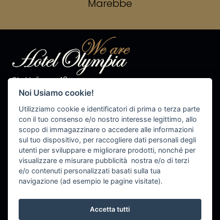
Marebbe
Str. Valiares 40
I-39030 S.Vigilio di Marebbe
Noi Usiamo cookie!
Tel. +39 0474 50 10 28
Fax +39 0474 50 13 81
Utilizziamo cookie e identificatori di prima o terza parte
P.IVA 00576540215
con il tuo consenso e/o nostro interesse legittimo, allo
scopo di immagazzinare o accedere alle informazioni
info@olympiahotel.it
sul tuo dispositivo, per raccogliere dati personali degli
utenti per sviluppare e migliorare prodotti, nonché per
visualizzare e misurare pubblicità nostra e/o di terzi
e/o contenuti personalizzati basati sulla tua
Cookie Settings
navigazione (ad esempio le pagine visitate).
Accetta tutti